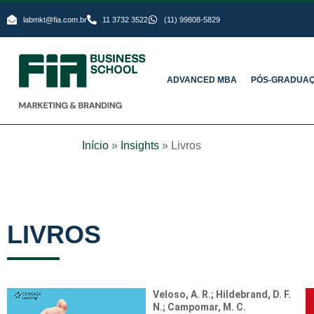
labmkt@fia.com.br
11 3732 3522
(11) 99808-5829
ADVANCED MBA
PÓS-GRADUA
Início
»
Insights
»
Livros
LIVROS
Veloso, A. R.; Hildebrand, D. F.
N.; Campomar, M. C.