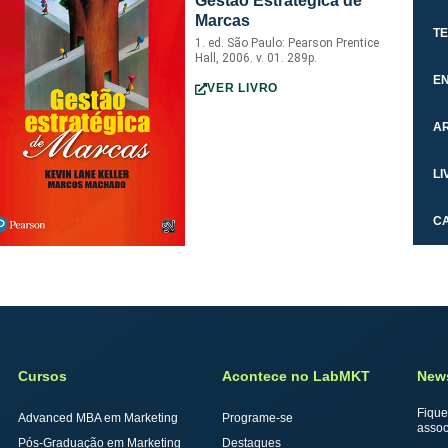
Gestão Estratégica de
Marcas
TE
1. ed. São Paulo: Pearson Prentice
Hall, 2006. v. 01. 289p.
E
VER LIVRO
A
LI
CA
Cursos
Acontece no LabMKT
News
Fique
Advanced MBA em Marketing
Programe-se
assoc
Pós-Graduação em Marketing
Destaques