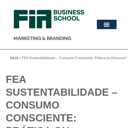
ADVANCED MBA
PÓS-GRADUAÇÃO
Início
»
FEA Sustentabilidade – Consumo Consciente: Prática ou Discurso?
FEA
SUSTENTABILIDADE –
CONSUMO
CONSCIENTE: