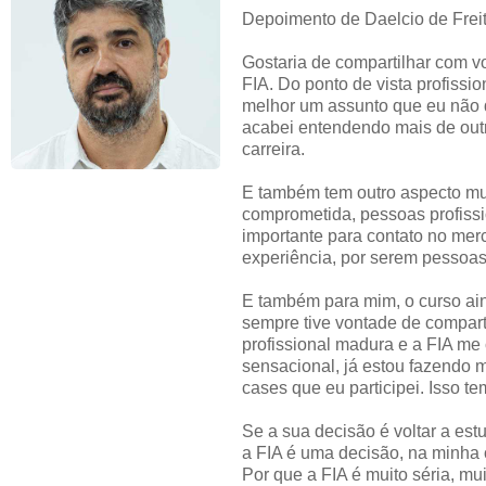
Depoimento de Daelcio de Freit
Gostaria de compartilhar com v
FIA. Do ponto de vista profissi
melhor um assunto que eu não 
acabei entendendo mais de outr
carreira.
E também tem outro aspecto mui
comprometida, pessoas profiss
importante para contato no me
experiência, por serem pessoas 
E também para mim, o curso ain
sempre tive vontade de compar
profissional madura e a FIA me 
sensacional, já estou fazendo 
cases que eu participei. Isso t
Se a sua decisão é voltar a est
a FIA é uma decisão, na minha 
Por que a FIA é muito séria, mu