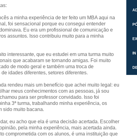
as:
A
ocês a minha experiência de ter feito um MBA aqui na
onal, foi sensacional porque eu consegui entender
P
dominava. Eu era um profissional de comunicação e
os assuntos. Isso contribuiu muito para a minha
E
I
to interessante, que eu estudei em uma turma muito
ionais que acabaram se tornando amigas. Foi muito
rcado de modo geral e também uma troca de
D
de idades diferentes, setores diferentes.
da rendeu mais um benefício que achei muito legal: eu
tilhar meus conhecimentos com as pessoas, já sou
chamou para ser professor convidado. Isso foi
minha 3ª turma, trabalhando minha experiência, os
em sido muito bacana.
udar, eu acho que ela é uma decisão acertada. Escolher
opinião, pela minha experiência, mais acertada ainda.
ito comprometida com os alunos, é uma instituição que