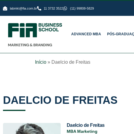
labmkt@fia.com.br
11 3732 3522
(11) 99808-5829
ADVANCED MBA
PÓS-GRADUA
Início
»
Daelcio de Freitas
DAELCIO DE FREITAS
Daelcio de Freitas
MBA Marketing