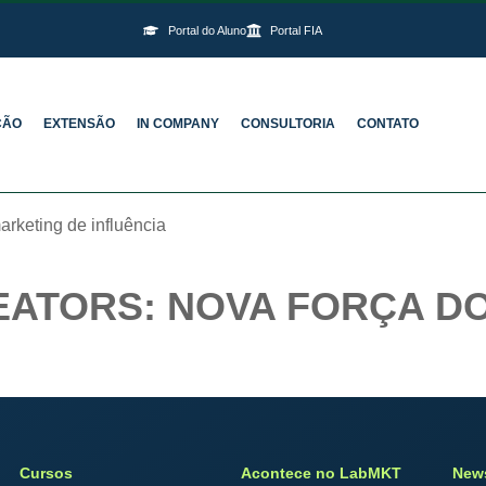
Portal do Aluno
Portal FIA
ÇÃO
EXTENSÃO
IN COMPANY
CONSULTORIA
CONTATO
arketing de influência
EATORS: NOVA FORÇA D
Cursos
Acontece no LabMKT
News