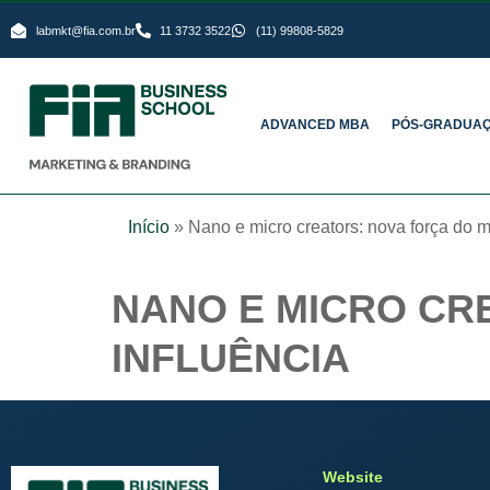
labmkt@fia.com.br
11 3732 3522
(11) 99808-5829
ADVANCED MBA
PÓS-GRADUA
Início
»
Nano e micro creators: nova força do m
NANO E MICRO CR
INFLUÊNCIA
Website