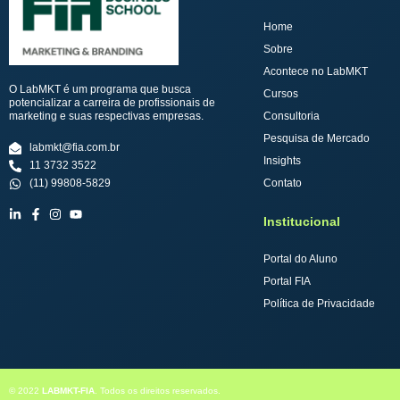
Home
Sobre
Acontece no LabMKT
O LabMKT é um programa que busca
Cursos
potencializar a carreira de profissionais de
marketing e suas respectivas empresas.
Consultoria
Pesquisa de Mercado
labmkt@fia.com.br
Insights
11 3732 3522
(11) 99808-5829
Contato
Institucional
Portal do Aluno
Portal FIA
Política de Privacidade
© 2022
LABMKT-FIA
. Todos os direitos reservados.