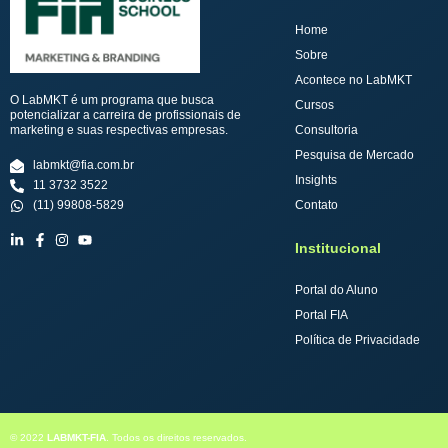
Home
Sobre
Acontece no LabMKT
O LabMKT é um programa que busca
Cursos
potencializar a carreira de profissionais de
marketing e suas respectivas empresas.
Consultoria
Pesquisa de Mercado
labmkt@fia.com.br
Insights
11 3732 3522
(11) 99808-5829
Contato
Institucional
Portal do Aluno
Portal FIA
Política de Privacidade
© 2022
LABMKT-FIA
. Todos os direitos reservados.