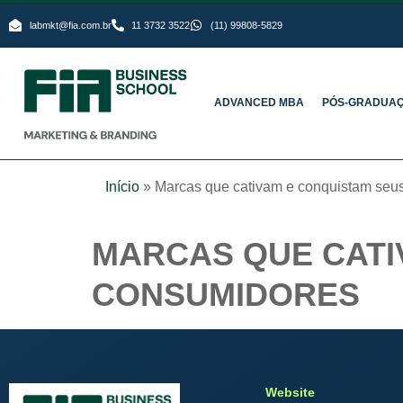
labmkt@fia.com.br
11 3732 3522
(11) 99808-5829
ADVANCED MBA
PÓS-GRADUA
Início
»
Marcas que cativam e conquistam seus
MARCAS QUE CATI
CONSUMIDORES
Website