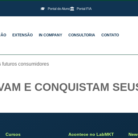
Portal do Aluno
Portal FIA
ÇÃO
EXTENSÃO
IN COMPANY
CONSULTORIA
CONTATO
 futuros consumidores
VAM E CONQUISTAM SEU
Cursos
Acontece no LabMKT
News