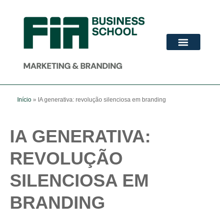
ADVANCED MBA
PÓS-GRADUAÇÃO
Início
»
IA generativa: revolução silenciosa em branding
IA GENERATIVA:
REVOLUÇÃO
SILENCIOSA EM
BRANDING